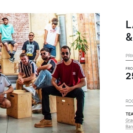
L
&
PR
FR
2
RO
TE
Gra
Bar