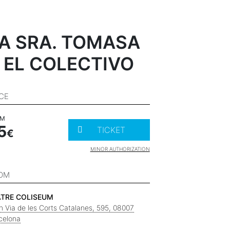
A SRA. TOMASA
 EL COLECTIVO
ICE
OM
5
TICKET
MINOR AUTHORIZATION
OM
ATRE COLISEUM
n Via de les Corts Catalanes, 595, 08007
celona