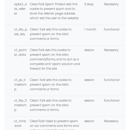
apbct_si
CleanTalk Spam Protect sets this
3 days
Necessary
te_refer
cookie to prevent spam and to
er
store the referrer page address
which led the user to the website.
ct_sfw_p
Clean Talk sets this cookie to
1 month
Functional
ass_key
prevent spam on the site’s
comments or forms.
ct_point
CleanTalk sets this cookie to
session
Necessary
er_data
prevent spam on the site’s
comments/forms, and to act as a
complete anti-spam solution and
firewall for the site.
ct_ps_ti
Clean Talk sets this cookie to
session
Functional
mestam
prevent spam on the site’s
p
comments or forms.
ct_fkp_ti
Clean Talk sets this cookie to
session
Functional
mestam
prevent spam on the site’s
p
comments or forms.
ct_time
CleanTalk–Used to prevent spam
session
Necessary
zone
on our comments and forms and