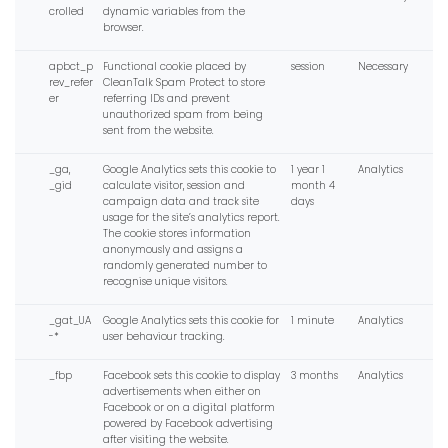
crolled
dynamic variables from the
browser.
apbct_p
Functional cookie placed by
session
Necessary
rev_refer
CleanTalk Spam Protect to store
er
referring IDs and prevent
unauthorized spam from being
sent from the website.
_ga,
Google Analytics sets this cookie to
1 year 1
Analytics
_gid
calculate visitor, session and
month 4
campaign data and track site
days
usage for the site’s analytics report.
The cookie stores information
anonymously and assigns a
randomly generated number to
recognise unique visitors.
_gat_UA
Google Analytics sets this cookie for
1 minute
Analytics
-*
user behaviour tracking.
_fbp
Facebook sets this cookie to display
3 months
Analytics
advertisements when either on
Facebook or on a digital platform
powered by Facebook advertising
after visiting the website.