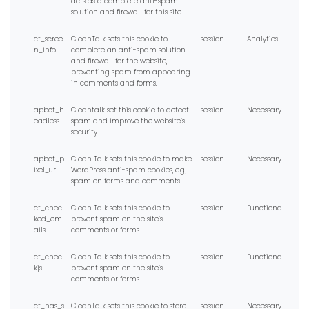
acts as a complete anti-spam
solution and firewall for this site.
ct_scree
CleanTalk sets this cookie to
session
Analytics
n_info
complete an anti-spam solution
and firewall for the website,
preventing spam from appearing
in comments and forms.
apbct_h
Cleantalk set this cookie to detect
session
Necessary
eadless
spam and improve the website’s
security.
apbct_p
Clean Talk sets this cookie to make
session
Necessary
ixel_url
WordPress anti-spam cookies, e.g.,
spam on forms and comments.
ct_chec
Clean Talk sets this cookie to
session
Functional
ked_em
prevent spam on the site’s
ails
comments or forms.
ct_chec
Clean Talk sets this cookie to
session
Functional
kjs
prevent spam on the site’s
comments or forms.
ct_has_s
CleanTalk sets this cookie to store
session
Necessary