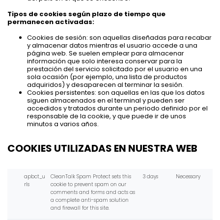
Tipos de cookies según plazo de tiempo que
permanecen activadas:
Cookies de sesión: son aquellas diseñadas para recabar
y almacenar datos mientras el usuario accede a una
página web. Se suelen emplear para almacenar
información que solo interesa conservar para la
prestación del servicio solicitado por el usuario en una
sola ocasión (por ejemplo, una lista de productos
adquiridos) y desaparecen al terminar la sesión.
Cookies persistentes: son aquellas en las que los datos
siguen almacenados en el terminal y pueden ser
accedidos y tratados durante un periodo definido por el
responsable de la cookie, y que puede ir de unos
minutos a varios años.
COOKIES UTILIZADAS EN NUESTRA WEB
apbct_u
CleanTalk Spam Protect sets this
3 days
Necessary
rls
cookie to prevent spam on our
comments and forms and acts as
a complete anti-spam solution
and firewall for this site.