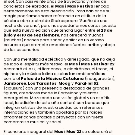
el sol. Con casi veinte años de trayectoria y miles de
conciertos celebrados, el
Mas i Mas Festival
encaja
perfectamente en esta descripción. Para hablar de su
magia podríamos hacer referencia en el título de la
célebre obra teatral de Shakespeare “Sueño de una
noche de verano”, pero nos quedaríamos cortos, puesto
que esta nueva edición que tendrá lugar entre el
28 de
julio y el 10 de septiembre
, nos ofrecerá muchas
(muchas) noches para soñar y bailar en un verano
caluroso que promete emociones fuertes arriba y abajo
de los escenarios.
Con una mentalidad ecléctica y arriesgada, que no deja
de lado el espíritu más festivo, el
Mas i Mas Festival’22
acercará el jazz, el flamenco, la electrónica, el tecno, el
hip hop y la música latina a salas tan emblemáticas
como el
Palau de la Música Catalana
(inauguración),
Jamboree
,
Los Tarantos
,
Moog
y
Paral·lel 62
(clausura) con una presencia destacada de grandes
figuras, creadores made in Barcelona y talentos
emergentes. Mezclando una visión global y un espíritu
local, la edición de este año contará con bandas que
integran artistas de nuestra ciudad con referentes
internacionales y también apostará por las raíces
afroamericanas gracias a proyectos con un fuerte
compromiso musical y social.
El concierto inaugural del
Mas i Mas’22
se celebrará el