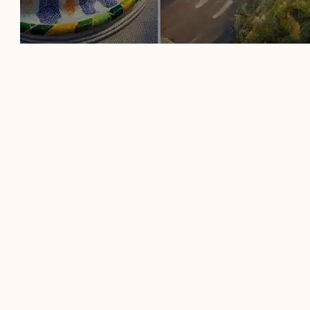
LUGARES PARA VISITAR EN
BARCELONA GRATIS: CONSEJOS
PARA NO PERDERTE NADA
Barcelona, una de las ciudades más vibrantes y
culturalmente ricas