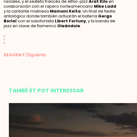
raciales, y el sexteto francés de ethio-jazz
Arat Kilo
en
colaboración con el rapero norteamericano
Mike Ladd
y la cantante malinesa
Mamani Keita
. Un final de fiesta
antológico donde también actuarán el batería
Gergo
Borlaï
con el saxofonista
Libert Fortuny
, y la banda de
jazz en clave de flamenco
Oleándole
.
SEGÜENT
Siguiente
TAMBÉ ET POT INTERESSAR