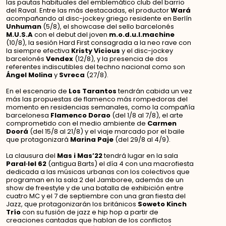
las pautas habituales del emblemático club del barrio
del Raval. Entre las más destacadas, el productor
Wará
acompañando al disc-jockey griego residente en Berlín
Unhuman
(5/8), el showcase del sello barcelonés
M.U.S.A
con el debut del joven
m.o.d.u.l.machine
(10/8), la sesión Hard First consagrada a la neo rave con
la siempre efectiva
Kristy Vicious
y el disc-jockey
barcelonés
Vendex
(12/8), y la presencia de dos
referentes indiscutibles del techno nacional como son
Ángel Molina
y
Svreca
(27/8).
En el escenario de
Los Tarantos
tendrán cabida un vez
más las propuestas de flamenco más rompedoras del
momento en residencias semanales, como la compañía
barcelonesa
Flamenco Dorao
(del 1/8 al 7/8), el arte
comprometido con el medio ambiente de
Carmen
Doorá
(del 15/8 al 21/8) y el viaje marcado por el baile
que protagonizará
Marina Paje
(del 29/8 al 4/9).
La clausura del
Mas i Mas’22
tendrá lugar en la sala
Paral·lel 62
(antigua Barts) el día 4 con una macrofiesta
dedicada a las músicas urbanas con los colectivos que
programan en la sala 2 del Jamboree, además de un
show de freestyle y de una batalla de exhibición entre
cuatro MC y el 7 de septiembre con una gran fiesta del
Jazz, que protagonizarán los británicos
Soweto Kinch
Trío
con su fusión de jazz e hip hop a partir de
creaciones cantadas que hablan de los conflictos