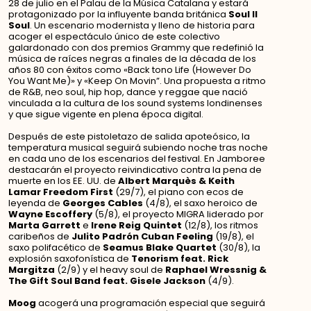
28 de julio en el Palau de la Música Catalana y estará
protagonizado por la influyente banda británica
Soul II
Soul
. Un escenario modernista y lleno de historia para
acoger el espectáculo único de este colectivo
galardonado con dos premios Grammy que redefinió la
música de raíces negras a finales de la década de los
años 80 con éxitos como «Back tono Life (However Do
You Want Me)» y «Keep On Movin”. Una propuesta a ritmo
de R&B, neo soul, hip hop, dance y reggae que nació
vinculada a la cultura de los sound systems londinenses
y que sigue vigente en plena época digital.
Después de este pistoletazo de salida apoteósico, la
temperatura musical seguirá subiendo noche tras noche
en cada uno de los escenarios del festival. En Jamboree
destacarán el proyecto reivindicativo contra la pena de
muerte en los EE. UU. de
Albert Marquès & Keith
Lamar Freedom First
(29/7), el piano con ecos de
leyenda de
Georges Cables
(4/8), el saxo heroico de
Wayne Escoffery
(5/8), el proyecto MIGRA liderado por
Marta Garrett
e
Irene Reig Quintet
(12/8), los ritmos
caribeños de
Julito Padrón Cuban Feeling
(19/8), el
saxo polifacético de
Seamus Blake Quartet
(30/8), la
explosión saxofonística de
Tenorism feat. Rick
Margitza
(2/9) y el heavy soul de
Raphael Wressnig
&
The Gift Soul Band feat. Gisele Jackson
(4/9).
Moog
acogerá una programación especial que seguirá