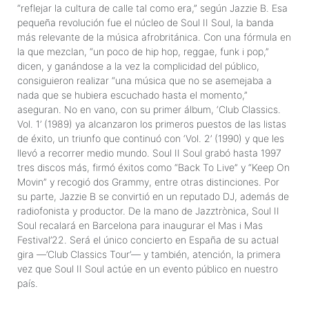
“reflejar la cultura de calle tal como era,” según Jazzie B. Esa
pequeña revolución fue el núcleo de Soul II Soul, la banda
más relevante de la música afrobritánica. Con una fórmula en
la que mezclan, “un poco de hip hop, reggae, funk i pop,”
dicen, y ganándose a la vez la complicidad del público,
consiguieron realizar “una música que no se asemejaba a
nada que se hubiera escuchado hasta el momento,”
aseguran. No en vano, con su primer álbum, ‘Club Classics.
Vol. 1’ (1989) ya alcanzaron los primeros puestos de las listas
de éxito, un triunfo que continuó con ‘Vol. 2’ (1990) y que les
llevó a recorrer medio mundo. Soul II Soul grabó hasta 1997
tres discos más, firmó éxitos como “Back To Live” y “Keep On
Movin” y recogió dos Grammy, entre otras distinciones. Por
su parte, Jazzie B se convirtió en un reputado DJ, además de
radiofonista y productor. De la mano de Jazztrònica, Soul II
Soul recalará en Barcelona para inaugurar el Mas i Mas
Festival’22. Será el único concierto en España de su actual
gira —’Club Classics Tour’— y también, atención, la primera
vez que Soul II Soul actúe en un evento público en nuestro
país.