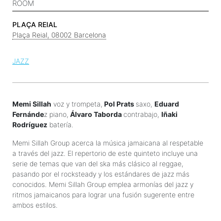
ROOM
PLAÇA REIAL
Plaça Reial, 08002 Barcelona
JAZZ
Memi Sillah
voz y trompeta,
Pol Prats
saxo,
Eduard
Fernánde
z piano,
Álvaro Taborda
contrabajo,
Iñaki
Rodríguez
batería.
Memi Sillah Group acerca la música jamaicana al respetable
a través del jazz. El repertorio de este quinteto incluye una
serie de temas que van del ska más clásico al reggae,
pasando por el rocksteady y los estándares de jazz más
conocidos. Memi Sillah Group emplea armonías del jazz y
ritmos jamaicanos para lograr una fusión sugerente entre
ambos estilos.