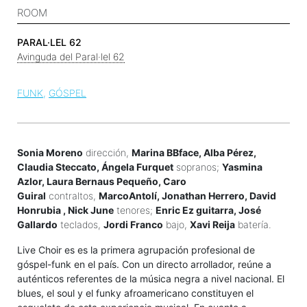
ROOM
PARAL·LEL 62
Avinguda del Paral·lel 62
FUNK
GÓSPEL
Sonia Moreno
dirección,
Marina BBface, Alba Pérez,
Claudia Steccato, Ángela Furquet
sopranos;
Yasmina
Azlor, Laura Bernaus Pequeño, Caro
Guiral
contraltos,
MarcoAntolí, Jonathan Herrero, David
Honrubia , Nick June
tenores;
Enric Ez guitarra, José
Gallardo
teclados,
Jordi Franco
bajo,
Xavi Reija
batería.
Live Choir es es la primera agrupación profesional de
góspel-funk en el país. Con un directo arrollador, reúne a
auténticos referentes de la música negra a nivel nacional. El
blues, el soul y el funky afroamericano constituyen el