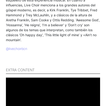
esqueleto de esta experiencia musical. En cuanto a
influencias, Live Choir menciona a los grandes autores del
góspel moderno, es decir, a Kirk Franklin, Tye Tribbet, Fred
Hammond y Trey McLauhlin, y a clásicos de la altura de
Aretha Franklin, Sam Cooke y Ottis Redding. ‘Awesome God’,
‘Hossanna’, ‘He reigns’, ‘I’m a believer’ y ‘Don’t cry’ son
algunos de los temas que interpretan, como también los
clásicos ‘Oh happy day’, ‘This little light of mine’ y «Ain’t no
mountain’.
@livechoirbcn
EXTRA CONTENT