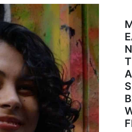
M
E
N
T
A
S
B
W
F