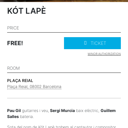
KÓT LAPÈ
PRICE
FREE!
TICKET
MINOR AUTHORIZATION
ROOM
PLAÇA REIAL
Plaça Reial, 08002 Barcelona
Pau Gil
guitarres i veu,
Sergi Murcia
baix elèctric,
Guillem
Salles
bateria.
Sota del nom de Kót Lapè trobem al cantautor i compositor