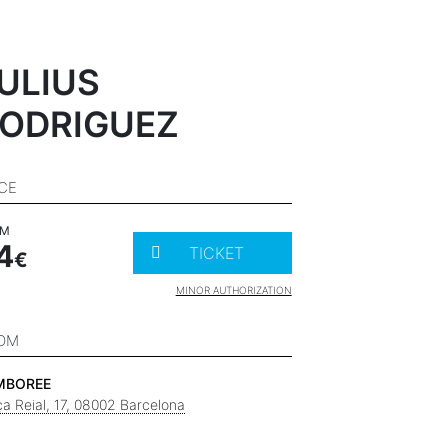
ULIUS
ODRIGUEZ
ICE
OM
4
TICKET
MINOR AUTHORIZATION
OM
MBOREE
ça Reial, 17, 08002 Barcelona