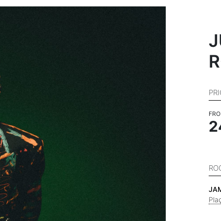
J
R
PR
FR
2
RO
JA
Pla