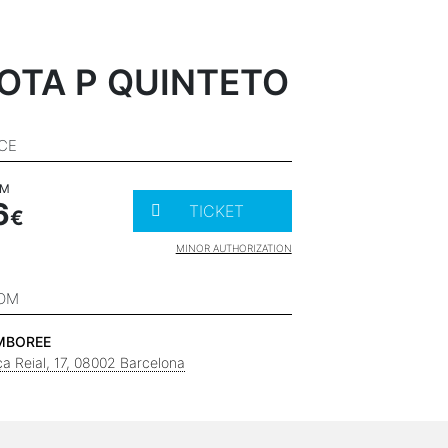
OTA P QUINTETO
ICE
OM
6
TICKET
MINOR AUTHORIZATION
OM
MBOREE
ça Reial, 17, 08002 Barcelona