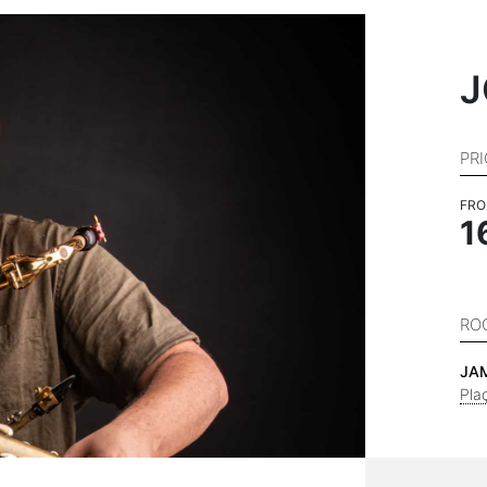
J
PR
FR
1
RO
JA
Pla