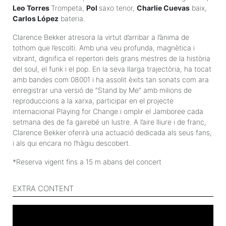
Leo Torres
Trompeta,
Pol
saxo tenor,
Charlie Cuevas
baix,
Carlos López
bateria.
Clarence Bekker atresora la virtut d’arribar a l’ànima de
tothom que l’escolti. Amb una veu profunda, magnètica i
vibrant, dignifica el repertori dels grans mestres de la història
del soul, el funk i el pop. En la seva llarga trajectòria, ha tocat
amb bandes com 08001 i ha assolit èxits tan sonats com ara
enregistrar una versió de “Stand by Me” amb milions de
reproduccions a la xarxa, participar en el projecte
internacional Playing for Change i omplir el Jamboree cada
setmana des de fa gairebé un lustre. A l’aire lliure i de franc,
Clarence Bekker oferirà una actuació dedicada als seus fans,
i als qui encara no l’hàgiu descobert.
*Reserva vigent fins a 15 m abans del concert
EXTRA CONTENT