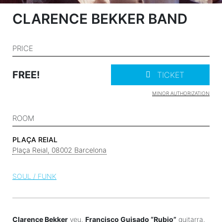
CLARENCE BEKKER BAND
PRICE
FREE!
TICKET
MINOR AUTHORIZATION
ROOM
PLAÇA REIAL
Plaça Reial, 08002 Barcelona
SOUL / FUNK
Clarence Bekker
veu,
Francisco Guisado “Rubio”
guitarra,