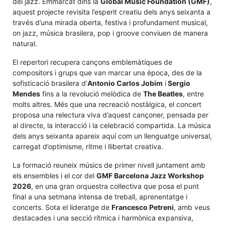
del jazz. Emmarcat dins la
Global Music Foundation (GMF)
,
aquest projecte revisita l’esperit creatiu dels anys seixanta a
través d’una mirada oberta, festiva i profundament musical,
on jazz, música brasilera, pop i groove conviuen de manera
natural.
El repertori recupera cançons emblemàtiques de
compositors i grups que van marcar una època, des de la
sofisticació brasilera d’
Antonio Carlos Jobim
i
Sergio
Mendes
fins a la revolució melòdica de
The Beatles
, entre
molts altres. Més que una recreació nostàlgica, el concert
proposa una relectura viva d’aquest cançoner, pensada per
al directe, la interacció i la celebració compartida. La música
dels anys seixanta apareix aquí com un llenguatge universal,
carregat d’optimisme, ritme i llibertat creativa.
La formació reuneix músics de primer nivell juntament amb
els ensembles i el cor del
GMF Barcelona Jazz Workshop
2026
, en una gran orquestra col·lectiva que posa el punt
final a una setmana intensa de treball, aprenentatge i
concerts. Sota el lideratge de
Francesco Petreni
, amb veus
destacades i una secció rítmica i harmònica expansiva,