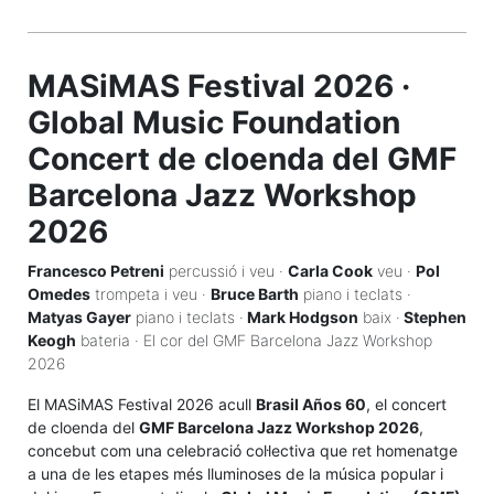
MASiMAS Festival 2026 ·
Global Music Foundation
Concert de cloenda del GMF
Barcelona Jazz Workshop
2026
Francesco Petreni
percussió i veu ·
Carla Cook
veu ·
Pol
Omedes
trompeta i veu ·
Bruce Barth
piano i teclats ·
Matyas Gayer
piano i teclats ·
Mark Hodgson
baix ·
Stephen
Keogh
bateria · El cor del GMF Barcelona Jazz Workshop
2026
El MASiMAS Festival 2026 acull
Brasil Años 60
, el concert
de cloenda del
GMF Barcelona Jazz Workshop 2026
,
concebut com una celebració col·lectiva que ret homenatge
a una de les etapes més lluminoses de la música popular i