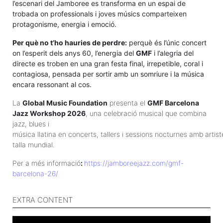
l’escenari del Jamboree es transforma en un espai de
trobada on professionals i joves músics comparteixen
protagonisme, energia i emoció.
Per què no t’ho hauries de perdre:
perquè és l’únic concert
on l’esperit dels anys 60, l’energia del
GMF
i l’alegria del
directe es troben en una gran festa final, irrepetible, coral i
contagiosa, pensada per sortir amb un somriure i la música
encara ressonant al cos.
La
Global Music Foundation
presenta el
GMF Barcelona
Jazz Workshop 2026
, una celebració musical que combina
jazz, blues i
música llatina en concerts, tallers i sessions nocturnes amb artis
talla mundial.
Per a
més informació
:
https://jamboreejazz.com/gmf-
barcelona-26/
EXTRA CONTENT