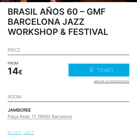
BRASIL AÑOS 60 – GMF
BARCELONA JAZZ
WORKSHOP & FESTIVAL
PRICE
FROM
14
TICKET
MINOR AUTHORIZATION
ROOM
JAMBOREE
Plaça Reial, 17, 08002 Barcelona
BLUES
JAZZ