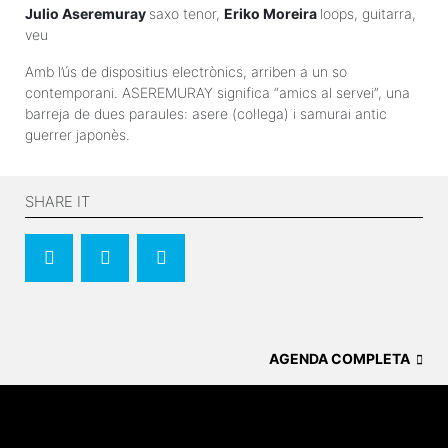
Julio Aseremuray
saxo tenor,
Eriko Moreira
loops, guitarra,
veu
Amb l’ús de dispositius electrònics, arriben a un so
contemporani. ASEREMURAY significa “amics al servei”, una
barreja de dues paraules: asere (col·lega) i samurai antic
guerrer japonès.
SHARE IT
AGENDA COMPLETA