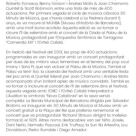
Roberto Fonseca, Benny Golson i Andrea Motis & Joan Chamorro
Quintet & Scott Robinson, entre una llista de més de 400
actuacions. Per primera vegada el cicle de música clàssica 30
Minuts de Música, que s’havia celebrat a La Pedrera durant 5
anys, es va moure al MUHBA (Museu d’Història de Barcelona),
amb una molt bona acollida. Aquesta edició es va tornar a
cloure l’11 de setembre amb el concert de la Diada al Palau de la
Música, protagonitzat per l’Orquestra Simfònica de Tarragona
“Camerata XXI” i l’Orfeó Català.
En l’edició del Festival del 2013, les prop de 400 actuacions
programades es van inaugurar amb un concert protagonitzat
per dues de les millors veus femenines en el terreny del pop soul:
Imany i Sara Pi, que van actuar al Palau de la Música. També al
Palau va tenir lloc la cloenda del Festival amb una veritable festa
del jazz amb el Quintet liderat per Joan Chamorro i Andrea Motis
acompanyats d’un brillant aplec de músics convidats. També es
va tornar a incloure el concert de l’11 de setembre dins el Festival,
aquesta vegada amb l’OBC i l’Orfeó Català interpretant a
L’Auditori la simfonia “Nova Catalònia” en la seva versió
completa. La Banda Municipal de Barcelona dirigida per Salvador
Brotons va inaugurar els 30 Minuts de Música al Museu amb un
concert gratuït a la Plaça del Rei que pretenia rememorar el
concert que va protagonitzar Richard Strauss dirigint la mateixa
formació el 1925. Altres noms destacables van ser Niño Josele,
Dani Nel·lo, Hermeto Pascoal, Erik Truffazz, la Sun Ra Arkestra, Lou
Donaldson, Pedro Iturralde i Diego Amador.