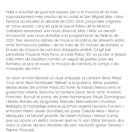
Fidel a voluntat de guanyar espais per a la música en el mes
suposadament més inactiu de la ciutat, el San Miguel Mas i Mas
Festival va encetar la dècada de 2010 amb propostes originals
en nous espais. L’any en què el que el Palau de la Música
Catalana estrenava una nova direcció, Mas i Mas va decidir
incorporar una nova activitat a la programació de l’edició de
2010: tres sessions diàries de música acústica, de diferents estils,
amb formacions petites i de no més de 30 minuts de durada, a
la sala de música de cambra d’aquesta entitat. Dirigit pel
periodista musical Pere Pons, el cicle Palau 30’ va portar a l’espai
més íntim de l’auditori comtal un seguit de petites joies del
flamenc, el jazz, el blues, la música de cambra, la cançó o les
músiques del món.
Va obrir el mini-festival un duet d’alçada: la cantant Sílvia Pérez
Cruz amb Raül Fernández “Refree” a la guitarra. Altres parelles
destacables del primer Palau’30 foren la fadista Névoa amb el
guitarrista Vicenç Solsona, la cantant Laura Simó amb l’històric
Francesc Burrull al piano, les joves flamenques Paula Domínguez
i Marta Robles, els tanguistes Marcelo Mercadante i Gustavo
Battaglia, el maridatge entre el jazzman argentí Horacio Fumero i
el tocaor Pedro Javier González, els joves Celeste Alías i Marco
Mezquida, i el Mozart jazzístic de Llibert Fortuny i Manel Camp,
que va cloure un exitós cicle en què no hi van faltar tampoc dos
solos a càrrec de dos il•lustres del jazz nacional: Ignasi Terraza i
Pepino Pascual.