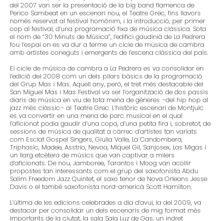
del 2007 van ser la presentació de la big band flamenca de
Perico Sambeat en un escenari nou, el Teatre Grec, fins llavors
només reservat al festival homònim, i la introducció, per primer
cop al festival, d’una programació fixa de música clàssica. Sota
el nom de “30 Minuts de Música”, l’edifici gaudinià de La Pedrera
fou l’espai on es va dur a terme un cicle de música de cambra
amb artistes coneguts i emergents de l’escena clàssica del país.
El cicle de música de cambra a La Pedrera es va consolidar en
l’edició del 2008 com un dels pilars bàsics de la programació
del Grup Mas i Mas. Aquell any, però, el tret més destacable del
San Miguel Mas i Mas Festival va ser l’organització de dos passis
diaris de música en viu de tota mena de gèneres –del hip hop al
jazz més clàssic– al Teatre Grec. L’històric escenari de Montjuïc
es va convertir en una mena de parc musical en el qual
l’aficionat podia gaudir d’una copa, d’una petita fira i, sobretot, de
sessions de música de qualitat a càrrec d’artistes tan variats
com Esclat Gospel Singers, Giulia Valle, La Candombera,
Triphasic, Madee, Asstrio, Nevoa, Miquel Gil, Sanjosex, Las Migas i
un llarg etcètera de músics que van captivar a milers
d’aficionats. De nou, Jamboree, Tarantos i Moog van acollir
propostes tan interessants com el grup del saxofonista Abdu
Salim Freedom Jazz Quintet, el saxo tenor de Nova Orleans Jesse
Davis o el també saxofonista nord-americà Scott Hamilton.
L’última de les edicions celebrades a dia d’avui, la del 2009, va
destacar per consolidar un dels escenaris de mig format més
importants de la ciutat, la sala Sala Luz de Gas, un indret