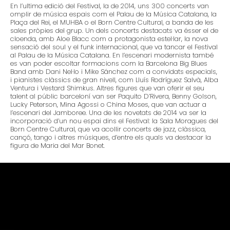
En l’ultima edició del Festival, la de 2014, uns 300 concerts van
omplir de música espais com el Palau de la Música Catalana, la
Plaça del Rei, el MUHBA o el Born Centre Cultural, a banda de les
sales pròpies del grup. Un dels concerts destacats va ésser el de
cloenda, amb Aloe Blacc com a protagonista estel·lar, la nova
sensació del soul y el funk internacional, que va tancar el Festival
al Palau de la Música Catalana. En l’escenari modernista també
es van poder escoltar formacions com la Barcelona Big Blues
Band amb Dani Nel·lo i Mike Sánchez com a convidats especials,
i pianistes clàssics de gran nivell, com Lluís Rodríguez Salvà, Alba
Ventura i Vestard Shimkus. Altres figures que van oferir el seu
talent al públic barceloní van ser Paquito D’Rivera, Benny Golson,
Lucky Peterson, Mina Agossi o China Moses, que van actuar a
l’escenari del Jamboree. Una de les novetats de 2014 va ser la
incorporació d’un nou espai dins el Festival: la Sala Moragues del
Born Centre Cultural, que va acollir concerts de jazz, clàssica,
cançó, tango i altres músiques, d’entre els quals va destacar la
figura de Maria del Mar Bonet.