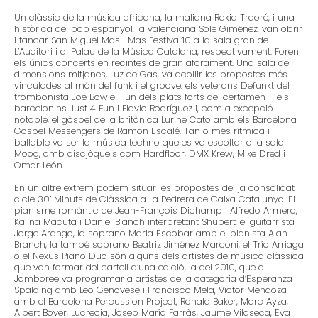
Un clàssic de la música africana, la maliana Rakia Traoré, i una
històrica del pop espanyol, la valenciana Sole Giménez, van obrir
i tancar San Miguel Mas i Mas Festival’10 a la sala gran de
L’Auditori i al Palau de la Música Catalana, respectivament. Foren
els únics concerts en recintes de gran aforament. Una sala de
dimensions mitjanes, Luz de Gas, va acollir les propostes més
vinculades al món del funk i el groove: els veterans Defunkt del
trombonista Joe Bowie —un dels plats forts del certamen—, els
barcelonins Just 4 Fun i Flavio Rodríguez i, com a excepció
notable, el gòspel de la britànica Lurine Cato amb els Barcelona
Gospel Messengers de Ramon Escalé. Tan o més rítmica i
ballable va ser la música techno que es va escoltar a la sala
Moog, amb discjòqueis com Hardfloor, DMX Krew, Mike Dred i
Omar León.
En un altre extrem podem situar les propostes del ja consolidat
cicle 30’ Minuts de Clàssica a La Pedrera de Caixa Catalunya. El
pianisme romàntic de Jean-François Dichamp i Alfredo Armero,
Kalina Macuta i Daniel Blanch interpretant Shubert, el guitarrista
Jorge Arango, la soprano Maria Escobar amb el pianista Alan
Branch, la també soprano Beatriz Jiménez Marconi, el Trío Arriaga
o el Nexus Piano Duo són alguns dels artistes de música clàssica
que van formar del cartell d’una edició, la del 2010, que al
Jamboree va programar a artistes de la categoria d’Esperanza
Spalding amb Leo Genovese i Francisco Mela, Víctor Mendoza
amb el Barcelona Percussion Project, Ronald Baker, Marc Ayza,
Albert Bover, Lucrecia, Josep María Farràs, Jaume Vilaseca, Eva