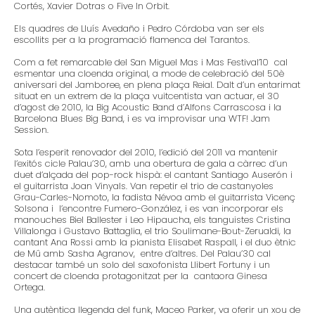
Cortés, Xavier Dotras o Five In Orbit.
Els quadres de Lluís Avedaño i Pedro Córdoba van ser els
escollits per a la programació flamenca del Tarantos.
Com a fet remarcable del San Miguel Mas i Mas Festival’10 cal
esmentar una cloenda original, a mode de celebració del 50è
aniversari del Jamboree, en plena plaça Reial. Dalt d’un entarimat
situat en un extrem de la plaça vuitcentista van actuar, el 30
d’agost de 2010, la Big Acoustic Band d’Alfons Carrascosa i la
Barcelona Blues Big Band, i es va improvisar una WTF! Jam
Session.
Sota l’esperit renovador del 2010, l’edició del 2011 va mantenir
l’exitós cicle Palau’30, amb una obertura de gala a càrrec d’un
duet d’alçada del pop-rock hispà: el cantant Santiago Auserón i
el guitarrista Joan Vinyals. Van repetir el trio de castanyoles
Grau-Carles-Nomoto, la fadista Névoa amb el guitarrista Vicenç
Solsona i l’encontre Fumero-González, i es van incorporar els
manouches Biel Ballester i Leo Hipaucha, els tanguistes Cristina
Villalonga i Gustavo Battaglia, el trio Soulimane-Bout-Zerualdi, la
cantant Ana Rossi amb la pianista Elisabet Raspall, i el duo ètnic
de Mû amb Sasha Agranov, entre d’altres. Del Palau’30 cal
destacar també un solo del saxofonista Llibert Fortuny i un
concert de cloenda protagonitzat per la cantaora Ginesa
Ortega.
Una autèntica llegenda del funk, Maceo Parker, va oferir un xou de