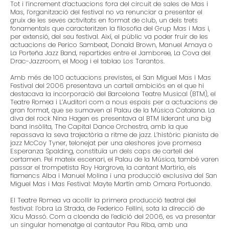
Tot i l’increment d’actuacions fora del circuit de sales de Mas i
Mas, l’organització del festival no va renunciar a presentar el
gruix de les seves activitats en format de club, un dels trets
fonamentals que caracteritzen la filosofia del Grup Mas i Mas i,
per extensió, del seu festival. Així, el públic va poder fruir de les
actuacions de Perico Sambeat, Donald Brown, Manuel Amaya o
La Porteña Jazz Band, repartides entre el Jamboree, La Cova del
Drac-Jazzroom, el Moog i el tablao Los Tarantos.
Amb més de 100 actuacions previstes, el San Miguel Mas i Mas
Festival del 2006 presentava un cartell ambiciós en el que hi
destacava la incorporació del Barcelona Teatre Musical (BTM), el
Teatre Romea i L’Auditori com a nous espais per a actuacions de
gran format, que se sumaven al Palau de la Música Catalana. La
diva del rock Nina Hagen es presentava al BTM liderant una big
band insòlita, The Capital Dance Orchestra, amb la que
repassava la seva trajectòria a ritme de jazz. L’històric pianista de
jazz McCoy Tyner, telonejat per una aleshores jove promesa
Esperanza Spalding, constituïa un dels caps de cartell del
certamen. Pel mateix escenari, el Palau de la Música, també varen
passar el trompetista Roy Hargrove, la cantant Martirio, els
flamencs Alba i Manuel Molina i una producció exclusiva del San
Miguel Mas i Mas Festival: Mayte Martín amb Omara Portuondo.
El Teatre Romea va acollir la primera producció teatral del
festival: l’obra La Strada, de Federico Fellini, sota la direcció de
Xicu Massó. Com a cloenda de l’edició del 2006, es va presentar
un singular homenatge al cantautor Pau Riba, amb una