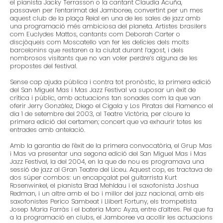
el pianista Jacky Terrasson o la cantant Claudia Acuña,
passaven per l’entarimat del Jamboree, convertint per un mes
aquest club de la plaça Reial en una de les sales de jazz amb
una programació més ambiciosa del planeta. Artistes brasilers
com Euclydes Mattos, cantants com Deborah Carter o
discjòqueis com Moscatello van fer les delícies dels molts
barcelonins que restaren a la ciutat durant l’agost, i dels
nombrosos visitants que no van voler perdre’s alguna de les
propostes del festival.
Sense cap ajuda pública i contra tot pronòstic, la primera edició
del San Miguel Mas i Mas Jazz Festival va suposar un èxit de
crítica i públic, amb actuacions tan sonades com la que van
oferir Jerry González, Diego el Cigala y Los Piratas del Flamenco el
dia 1 de setembre del 2003, al Teatre Victòria, per cloure la
primera edició del certamen; concert que va exhaurir totes les
entrades amb antelació.
Amb la garantia de l’èxit de la primera convocatòria, el Grup Mas
i Mas va presentar una segona edició del San Miguel Mas i Mas
Jazz Festival, la del 2004, en la que de nou es programava una
sessió de jazz al Gran Teatre del Liceu. Aquest cop, es tractava de
dos súper combos: un encapçalat pel guitarrista Kurt
Rosenwinkel, el pianista Brad Mehldau i el saxofonista Joshua
Redman, i un altre amb el bo i millor del jazz nacional, amb els
saxofonistes Perico Sambeat i Llibert Fortuny, els trompetista
Josep Maria Farràs i el bateria Marc Ayza, entre d’altres. Pel que fa
a la programació en clubs, el Jamboree va acollir les actuacions