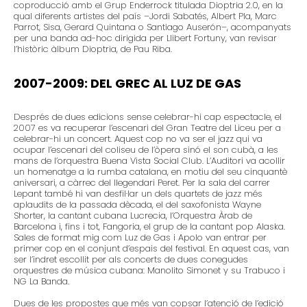
coproducció amb el Grup Enderrock titulada Dioptria 2.0, en la
qual diferents artistes del país –Jordi Sabatés, Albert Pla, Marc
Parrot, Sisa, Gerard Quintana o Santiago Auserón–, acompanyats
per una banda ad-hoc dirigida per Llibert Fortuny, van revisar
l’històric àlbum Dioptria, de Pau Riba.
2007-2009: DEL GREC AL LUZ DE GAS
Després de dues edicions sense celebrar-hi cap espectacle, el
2007 es va recuperar l’escenari del Gran Teatre del Liceu per a
celebrar-hi un concert. Aquest cop no va ser el jazz qui va
ocupar l’escenari del coliseu de l’òpera sinó el son cubà, a les
mans de l’orquestra Buena Vista Social Club. L’Auditori va acollir
un homenatge a la rumba catalana, en motiu del seu cinquantè
aniversari, a càrrec del llegendari Peret. Per la sala del carrer
Lepant també hi van desfil·lar un dels quartets de jazz més
aplaudits de la passada dècada, el del saxofonista Wayne
Shorter, la cantant cubana Lucrecia, l’Orquestra Àrab de
Barcelona i, fins i tot, Fangoria, el grup de la cantant pop Alaska.
Sales de format mig com Luz de Gas i Apolo van entrar per
primer cop en el conjunt d’espais del festival. En aquest cas, van
ser l’indret escollit per als concerts de dues conegudes
orquestres de música cubana: Manolito Simonet y su Trabuco i
NG La Banda.
Dues de les propostes que més van copsar l’atenció de l’edició