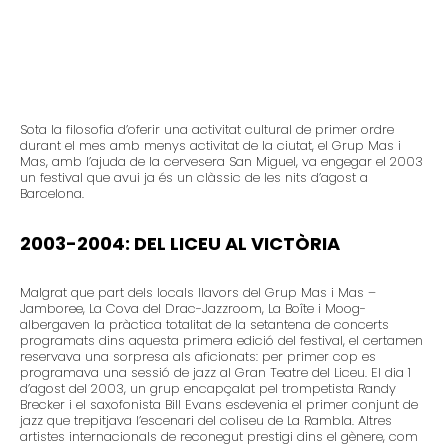
Sota la filosofia d’oferir una activitat cultural de primer ordre
durant el mes amb menys activitat de la ciutat, el Grup Mas i
Mas, amb l’ajuda de la cervesera San Miguel, va engegar el 2003
un festival que avui ja és un clàssic de les nits d’agost a
Barcelona.
2003-2004: DEL LICEU AL VICTÒRIA
Malgrat que part dels locals llavors del Grup Mas i Mas –
Jamboree, La Cova del Drac-Jazzroom, La Boîte i Moog-
albergaven la pràctica totalitat de la setantena de concerts
programats dins aquesta primera edició del festival, el certamen
reservava una sorpresa als aficionats: per primer cop es
programava una sessió de jazz al Gran Teatre del Liceu. El dia 1
d’agost del 2003, un grup encapçalat pel trompetista Randy
Brecker i el saxofonista Bill Evans esdevenia el primer conjunt de
jazz que trepitjava l’escenari del coliseu de La Rambla. Altres
artistes internacionals de reconegut prestigi dins el gènere, com