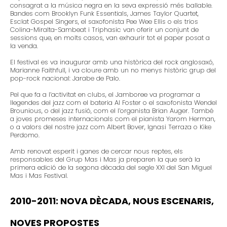
consagrat a la música negra en la seva expressió més ballable.
Bandes com Brooklyn Funk Essentials, James Taylor Quartet,
Esclat Gospel Singers, el saxofonista Pee Wee Ellis o els trios
Colina-Miralta-Sambeat i Triphasic van oferir un conjunt de
sessions que, en molts casos, van exhaurir tot el paper posat a
la venda.
El festival es va inaugurar amb una històrica del rock anglosaxó,
Marianne Faithfull, i va cloure amb un no menys històric grup del
pop-rock nacional: Jarabe de Palo.
Pel que fa a l’activitat en clubs, el Jamboree va programar a
llegendes del jazz com el bateria Al Foster o el saxofonista Wendel
Brounious, o del jazz fusió, com el l’organista Brian Auger. També
a joves promeses internacionals com el pianista Yarom Herman,
o a valors del nostre jazz com Albert Bover, Ignasi Terraza o Kike
Perdomo.
Amb renovat esperit i ganes de cercar nous reptes, els
responsables del Grup Mas i Mas ja preparen la que serà la
primera edició de la segona dècada del segle XXI del San Miguel
Mas i Mas Festival.
2010-2011: NOVA DÈCADA, NOUS ESCENARIS,
NOVES PROPOSTES