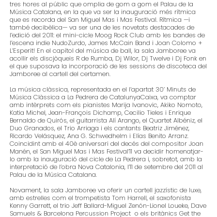
tres hores al públic que omplia de gom a gom el Palau de la
Música Catalana, en la que va ser la inauguració més rítmica
que es recorda del San Miguel Mas i Mas Festival. Rítmica —i
també decibèlica— va ser una de les novetats destacades de
l’edició del 2011: el mini-cicle Moog Rock Club amb les bandes de
l’escena indie NudoZurdo, James McCain Band i Joan Colomo +
L’Esperit! En el capítol del música de ball, la sala Jamboree va
acollir els discjòqueis R de Rumba, Dj Wilor, Dj Twelve i Dj Fonk en
el que suposava la incorporació de les sessions de discoteca del
Jamboree al cartell del certamen.
La música clàssica, representada en el l’apartat 30’ Minuts de
Música Clàssica a La Pedrera de CatalunyaCaixa, va comptar
amb intèrprets com els pianistes Marija Ivanovic, Akiko Nomoto,
Katia Michel, Jean-François Dichamp, Cecilio Tieles i Enrique
Bernaldo de Quirós, el guitarrista Alí Arango, el Quartet Albéniz, el
Duo Granados, el Trio Arriaga i els cantants Beatriz Jiménez,
Ricardo Velásquez, Ana G. Schwedhelm i Elías Benito Arranz.
Coincidint amb el 40è aniversari del decés del compositor Joan
Manén, el San Miguel Mas i Mas Festival’11 va decidir homenatjar-
lo amb la inauguració del cicle de La Pedrera i, sobretot, amb la
interpretació de l’obra Nova Catalonia, l’11 de setembre del 2011 al
Palau de la Música Catalana.
Novament, la sala Jamboree va oferir un cartell jazzístic de luxe,
amb estrelles com el trompetista Tom Harrell, el saxofonista
Kenny Garrett, el trio Jeff Ballard-Miguel Zenón-Lionel Loueke, Dave
Samuels & Barcelona Percussion Project o els britànics Get the