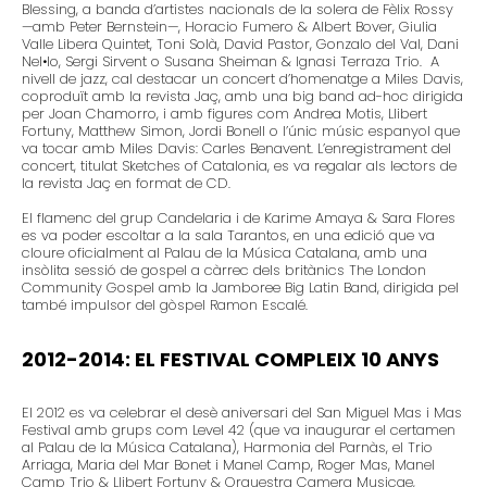
Blessing, a banda d’artistes nacionals de la solera de Fèlix Rossy
—amb Peter Bernstein—, Horacio Fumero & Albert Bover, Giulia
Valle Libera Quintet, Toni Solà, David Pastor, Gonzalo del Val, Dani
Nel•lo, Sergi Sirvent o Susana Sheiman & Ignasi Terraza Trio. A
nivell de jazz, cal destacar un concert d’homenatge a Miles Davis,
coproduït amb la revista Jaç, amb una big band ad-hoc dirigida
per Joan Chamorro, i amb figures com Andrea Motis, Llibert
Fortuny, Matthew Simon, Jordi Bonell o l’únic músic espanyol que
va tocar amb Miles Davis: Carles Benavent. L’enregistrament del
concert, titulat Sketches of Catalonia, es va regalar als lectors de
la revista Jaç en format de CD.
El flamenc del grup Candelaria i de Karime Amaya & Sara Flores
es va poder escoltar a la sala Tarantos, en una edició que va
cloure oficialment al Palau de la Música Catalana, amb una
insòlita sessió de gospel a càrrec dels britànics The London
Community Gospel amb la Jamboree Big Latin Band, dirigida pel
també impulsor del gòspel Ramon Escalé.
2012-2014: EL FESTIVAL COMPLEIX 10 ANYS
El 2012 es va celebrar el desè aniversari del San Miguel Mas i Mas
Festival amb grups com Level 42 (que va inaugurar el certamen
al Palau de la Música Catalana), Harmonia del Parnàs, el Trio
Arriaga, Maria del Mar Bonet i Manel Camp, Roger Mas, Manel
Camp Trio & Llibert Fortuny & Orquestra Camera Musicae,