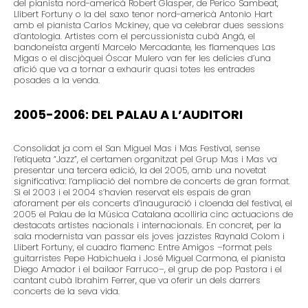
del pianista nord-americà Robert Glasper, de Perico Sambeat,
Llibert Fortuny o la del saxo tenor nord-americà Antonio Hart
amb el pianista Carlos Mckiney, que va celebrar dues sessions
d’antologia. Artistes com el percussionista cubà Angá, el
bandoneísta argentí Marcelo Mercadante, les flamenques Las
Migas o el discjòquei Óscar Mulero van fer les delícies d’una
afició que va a tornar a exhaurir quasi totes les entrades
posades a la venda.
2005-2006: DEL PALAU A L’AUDITORI
Consolidat ja com el San Miguel Mas i Mas Festival, sense
l’etiqueta “Jazz”, el certamen organitzat pel Grup Mas i Mas va
presentar una tercera edició, la del 2005, amb una novetat
significativa: l’ampliació del nombre de concerts de gran format.
Si el 2003 i el 2004 s’havien reservat els espais de gran
aforament per els concerts d’inauguració i cloenda del festival, el
2005 el Palau de la Música Catalana acolliria cinc actuacions de
destacats artistes nacionals i internacionals. En concret, per la
sala modernista van passar els joves jazzistes Raynald Colom i
Llibert Fortuny, el cuadro flamenc Entre Amigos –format pels
guitarristes Pepe Habichuela i José Miguel Carmona, el pianista
Diego Amador i el bailaor Farruco–, el grup de pop Pastora i el
cantant cubà Ibrahim Ferrer, que va oferir un dels darrers
concerts de la seva vida.