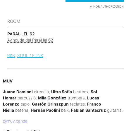
MINOR AUTHORIZATION
ROOM
PARAL·LEL 62
Avinguda del Paral·lel 62
R&B
SOUL / FUNK
MUV
Juano Damiani
direcció,
Ultra Sofía
beatbox,
Sol
Homar
percussió,
Mila González
trompeta,
Lucas
Lorenzo
saxo,
Gastón Grinszpun
teclatss,
Franco
Niella
bateria,
Hernán Paolini
baix,
Fabián Santacruz
guitarra.
@muv.banda