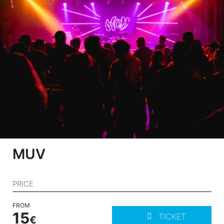
MUV
PRICE
FROM
15
TICKET