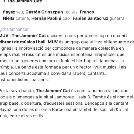
+ The Jammin’ Cat:
flayaz
veu,
Gastón Grinszpun
teclats,
Franco
Niella
bateria,
Hernán Paolini
baix,
Fabián Santacruz
guitarra.
@thejammincat
MUV
i
The Jammin’ Cat
uneixen forces per primer cop en una
nit
vibrant de música i ball
.
MUV
és un grup que utilitza el llenguatge d
signes i la improvisació per compondre de manera col·lectiva en
temps real. El resultat és una música espontània, irrepetible, que
transita per gèneres com ara el funk, el hip-hop, el dancehall i la
cúmbia. La banda està formada per un director i vuit músics, i als
seus concerts acostuma a convidar a rapers, cantants,
instrumentistes i ballarins.
Per la seva banda,
The Jammin’ Cat
és com s’anomena la jam que
lloc els diumenges a la nit al Jamboree – sala 3. També és el nom del
grup base, d’obertura, d’aquestes sessions. L’encapçala la cantant
Flayaz, una de les millors a Barcelona en l’àmbit del soul, el r&b i el
funk, entre altres estils.